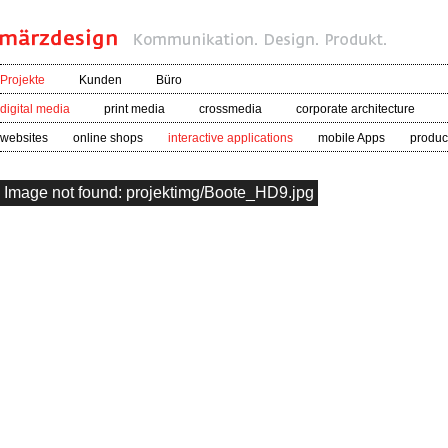
Projekte
Kunden
Büro
digital media
print media
crossmedia
corporate architecture
websites
online shops
interactive applications
mobile Apps
product
Image not found: projektimg/Boote_HD9.jpg