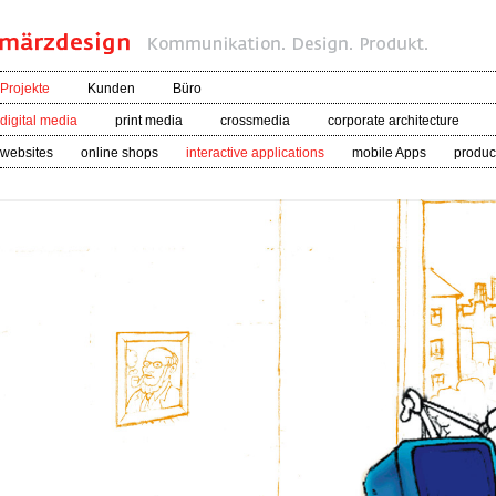
Projekte
Kunden
Büro
digital media
print media
crossmedia
corporate architecture
websites
online shops
interactive applications
mobile Apps
product