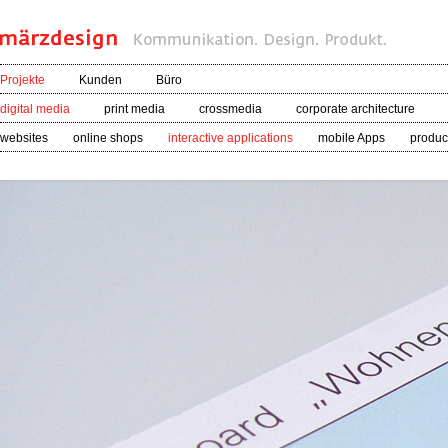
Projekte
Kunden
Büro
digital media
print media
crossmedia
corporate architecture
websites
online shops
interactive applications
mobile Apps
product