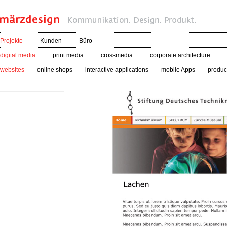
Projekte
Kunden
Büro
digital media
print media
crossmedia
corporate architecture
websites
online shops
interactive applications
mobile Apps
product