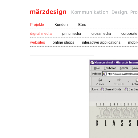
Projekte
Kunden
Büro
digital media
print media
crossmedia
corporate
websites
online shops
interactive applications
mobil